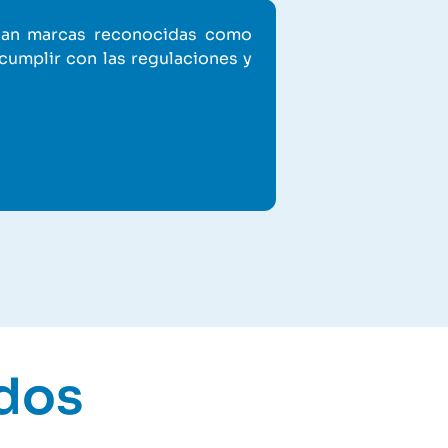
ican marcas reconocidas como
“Elegimos los ser
umplir con las regulaciones y
100 % web se int
rápidamente»
Carlo
Cliente
dos