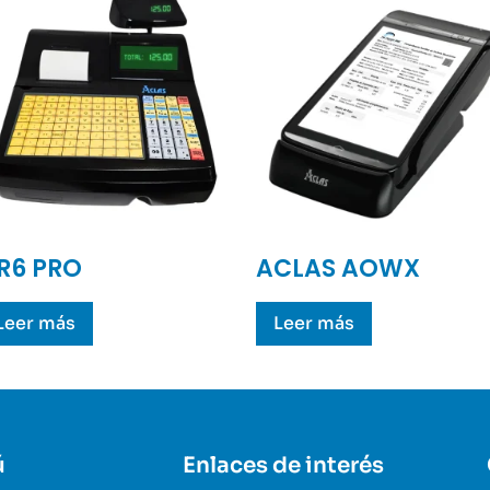
R6 PRO
ACLAS AOWX
Leer más
Leer más
ú
Enlaces de interés​