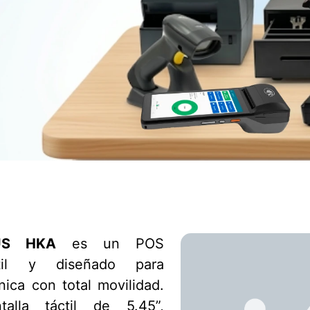
US HKA
es un POS
átil y diseñado para
nica con total movilidad.
alla táctil de 5.45”,